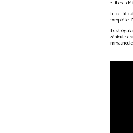
et il est dé
Le certific
complète. P
Il est égal
véhicule es
immatriculé