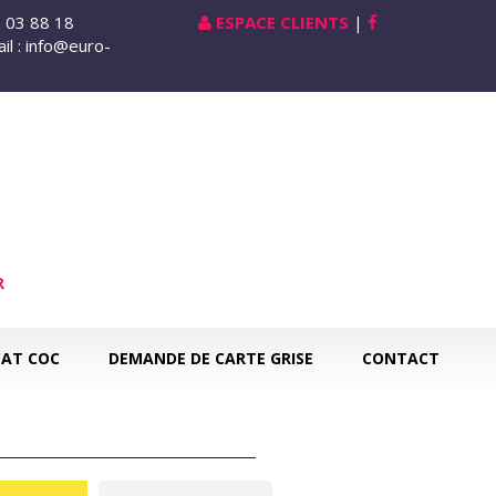
1 03 88 18
ESPACE CLIENTS
|
il : info@euro-
R
CAT COC
DEMANDE DE CARTE GRISE
CONTACT