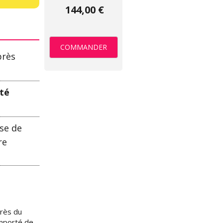
144,00 €
COMMANDER
près
ité
ise de
re
rès du
importé de