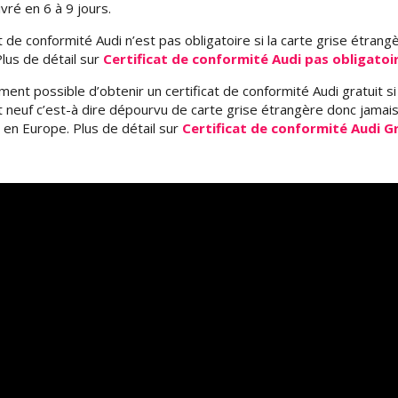
livré en 6 à 9 jours.
at de conformité Audi n’est pas obligatoire si la carte grise étrang
lus de détail sur
Certificat de conformité Audi pas obligatoi
ement possible d’obtenir un certificat de conformité Audi gratuit si
t neuf c’est-à dire dépourvu de carte grise étrangère donc jamai
 en Europe. Plus de détail sur
Certificat de conformité Audi G