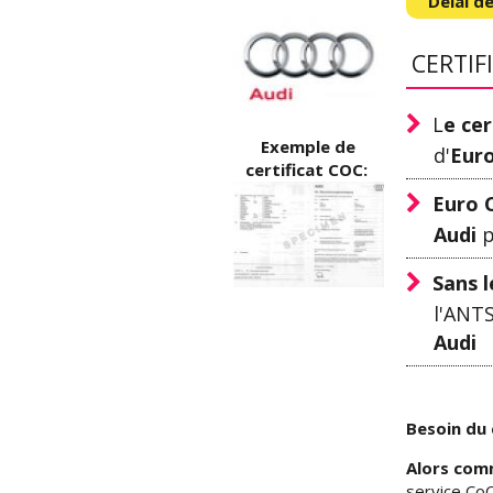
Délai de
CERTIF
L
e cer
Exemple de
d'
Eur
certificat COC:
Euro 
Audi
p
Sans l
l'ANTS
Audi
Besoin du 
Alors com
service CoC