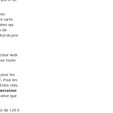
ées
re carte
nées qui
o de
cul du prix
cteur Audi
our toute
 pour les
. Pour les
Etats Unis,
testation
rative que
st de 129 €