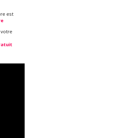
ère est
re
 votre
s
ratuit