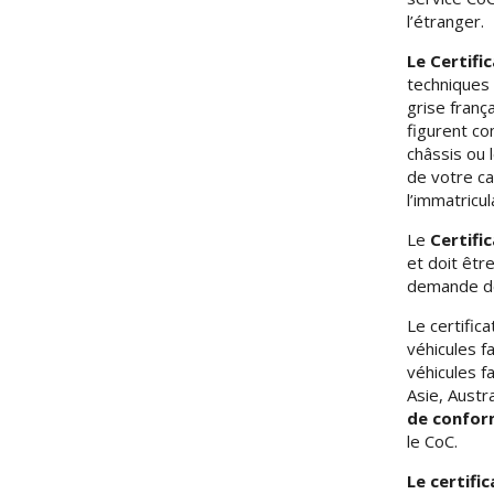
l’étranger.
Le Certifi
techniques 
grise franç
figurent co
châssis ou 
de votre ca
l’immatricu
Le
Certifi
et doit êtr
demande de 
Le certific
véhicules f
véhicules f
Asie, Austr
de conform
le CoC.
Le certifi