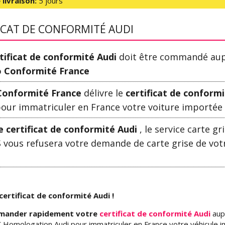
 livraison:
5 jours
ICAT DE CONFORMITÉ AUDI
tificat de conformité Audi
doit être commandé au
o Conformité France
Conformité France
délivre le
certificat de conform
our immatriculer en France votre voiture importée
e certificat de conformité Audi
, le service carte gr
 vous refusera votre demande de carte grise de vot
certificat de conformité Audi !
mander rapidement votre
certificat de conformité Audi
aup
 Homologation Audi pour immatriculer en France votre véhicule 