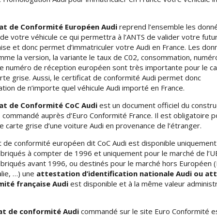
cat de Conformité Européen Audi
reprend l’ensemble les donn
de votre véhicule ce qui permettra à l’ANTS de valider votre futu
aise et donc permet d’immatriculer votre Audi en France. Les don
mme la version, la variante le taux de C02, consommation, numér
le numéro de réception européen sont très importante pour le cal
rte grise. Aussi, le certificat de conformité Audi permet donc
lation de n’importe quel véhicule Audi importé en France.
cat de Conformité CoC Audi
est un document officiel du constru
e commandé auprès d’Euro Conformité France. Il est obligatoire p
carte grise d’une voiture Audi en provenance de l’étranger.
at de conformité européen dit CoC Audi est disponible uniquement
abriqués à compter de 1996 et uniquement pour le marché de l’UE
abriqués avant 1996, ou destinés pour le marché hors Européen (
alie, …) une
attestation d’identification nationale Audi ou at
ité française Audi
est disponible et à la même valeur administ
cat de conformité Audi
commandé sur le site Euro Conformité e