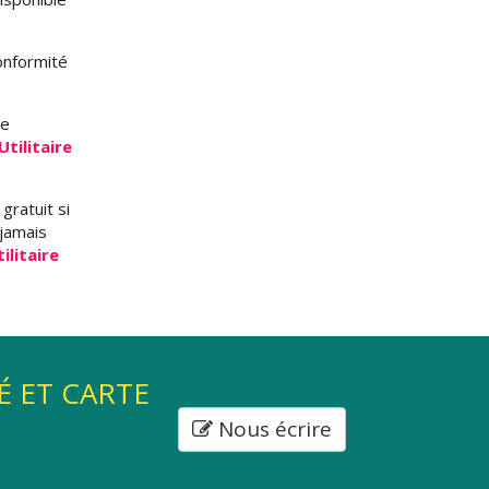
onformité
se
tilitaire
gratuit si
 jamais
ilitaire
É ET CARTE
Nous écrire