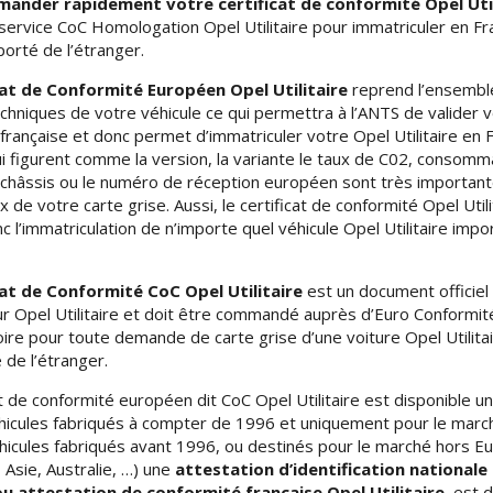
ander rapidement votre certificat de conformité Opel Util
ervice CoC Homologation Opel Utilitaire pour immatriculer en Fr
porté de l’étranger.
cat de Conformité Européen Opel Utilitaire
reprend l’ensembl
hniques de votre véhicule ce qui permettra à l’ANTS de valider v
 française et donc permet d’immatriculer votre Opel Utilitaire en 
 figurent comme la version, la variante le taux de C02, consomm
châssis ou le numéro de réception européen sont très important
ix de votre carte grise. Aussi, le certificat de conformité Opel Utili
 l’immatriculation de n’importe quel véhicule Opel Utilitaire impo
cat de Conformité CoC Opel Utilitaire
est un document officiel
r Opel Utilitaire et doit être commandé auprès d’Euro Conformité
oire pour toute demande de carte grise d’une voiture Opel Utilita
de l’étranger.
at de conformité européen dit CoC Opel Utilitaire est disponible 
hicules fabriqués à compter de 1996 et uniquement pour le march
hicules fabriqués avant 1996, ou destinés pour le marché hors E
 Asie, Australie, …) une
attestation d’identification nationale
 ou attestation de conformité française Opel Utilitaire
est d