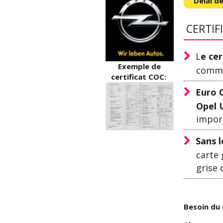
Délai de
CERTIF
L
e cer
Exemple de
comma
certificat COC:
Euro 
Opel U
impor
Sans l
carte 
grise 
Besoin du 