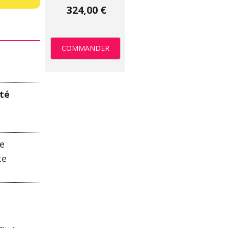
324,00 €
COMMANDER
ité
ce
te