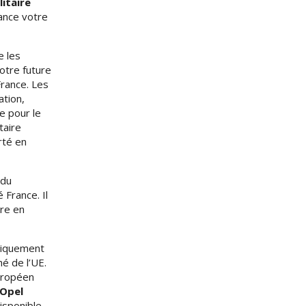
itaire
ance votre
e les
otre future
France. Les
ation,
e pour le
taire
rté en
 du
 France. Il
ire en
uniquement
é de l’UE.
uropéen
 Opel
isponible