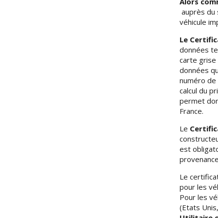
Alors comm
auprès du s
véhicule im
Le Certifi
données tec
carte grise
données qui
numéro de 
calcul du pr
permet donc
France.
Le
Certifi
constructeu
est obligat
provenance 
Le certific
pour les vé
Pour les vé
(Etats Unis,
Utilitaire