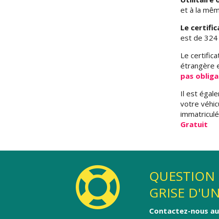
et à la mêm
Le certifi
est de 324 €
Le certifica
étrangère e
pas obliga
Il est égale
votre véhic
immatriculé
Gratuit
QUESTION 
GRISE D'U
Contactez-nous au 