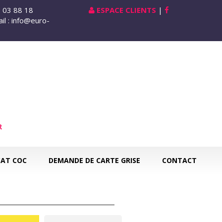
1 03 88 18
ESPACE CLIENTS
|
il : info@euro-
R
CAT COC
DEMANDE DE CARTE GRISE
CONTACT